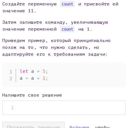
Создайте переменную
и присвойте ей
count
значение 11.
Затем запишите команду, увеличивающую
значение переменной
на 1.
count
Приведем пример, который принципиально
похож на то, что нужно сделать, но
адаптируйте его к требованиям задачи:
let
 a 
=
5
;
a 
=
 a 
+
1
;
Напишите свое решение
1
Проверить решение
Войдите
, чтобы