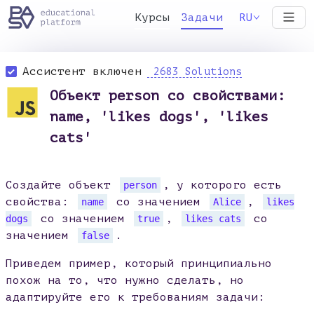
Курсы
Задачи
RU
Ассистент включен
2683 Solutions
Объект person со свойствами:
name, 'likes dogs', 'likes
cats'
Создайте объект
, у которого есть
person
свойства:
со значением
,
name
Alice
likes
со значением
,
со
dogs
true
likes cats
значением
.
false
Приведем пример, который принципиально
похож на то, что нужно сделать, но
адаптируйте его к требованиям задачи: