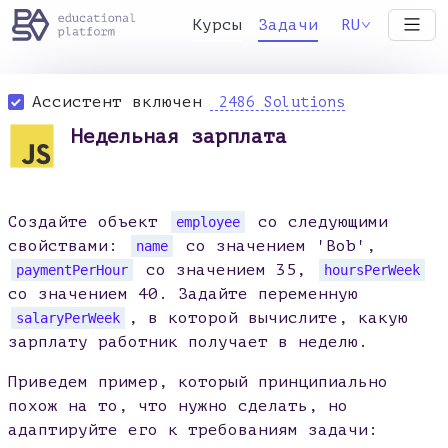
Курсы
Задачи
RU
Ассистент включен
2486 Solutions
Недельная зарплата
Создайте объект
со следующими
employee
свойствами:
со значением 'Bob',
name
со значением 35,
paymentPerHour
hoursPerWeek
со значением 40. Задайте переменную
, в которой вычислите, какую
salaryPerWeek
зарплату работник получает в неделю.
Приведем пример, который принципиально
похож на то, что нужно сделать, но
адаптируйте его к требованиям задачи: