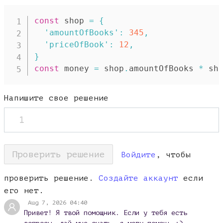
const
 shop 
=
{
'amountOfBooks'
:
345
,
'priceOfBook'
:
12
,
}
const
 money 
=
 shop
.
amountOfBooks 
*
 sh
Напишите свое решение
1
Проверить решение
Войдите
, чтобы
проверить решение.
Создайте аккаунт
если
его нет.
Aug 7, 2026 04:40
Привет! Я твой помощник. Если у тебя есть