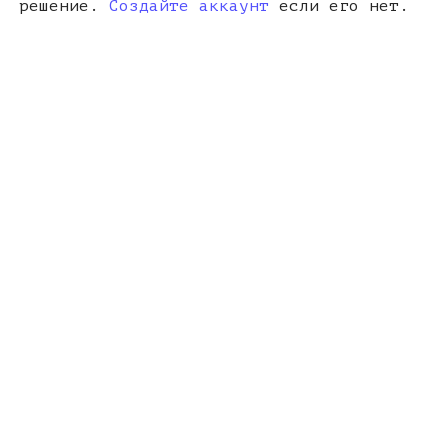
решение.
Создайте аккаунт
если его нет.
num 
<
0
;