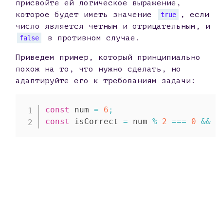
присвойте ей логическое выражение,
которое будет иметь значение
, если
true
число является четным и отрицательным, и
в противном случае.
false
Приведем пример, который принципиально
похож на то, что нужно сделать, но
адаптируйте его к требованиям задачи:
const
 num 
=
6
;
const
 isCorrect 
=
 num 
%
2
===
0
&&
 