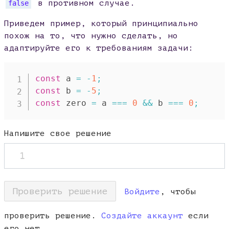
в противном случае.
false
Приведем пример, который принципиально
похож на то, что нужно сделать, но
адаптируйте его к требованиям задачи:
const
 a 
=
-
1
;
const
 b 
=
-
5
;
const
 zero 
=
 a 
===
0
&&
 b 
===
0
;
Напишите свое решение
1
Проверить решение
Войдите
, чтобы
проверить решение.
Создайте аккаунт
если
его нет.