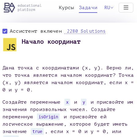
Курсы
Задачи
RU
Ассистент включен
2280 Solutions
Начало координат
Дана точка с координатами (x, y). Верно ли,
что точка является началом координат? Точка
(x, y) является началом координат, если x =
0 и y = 0.
Создайте переменные
и
и присвойте им
x
y
значения произвольных чисел. Создайте
переменную
и присвойте ей
isOrigin
логическое выражение, которое будет иметь
значение
, если x = 0 и y = 0, или
true