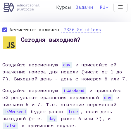
Курсы
Задачи
RU
Ассистент включен
2386 Solutions
Сегодня выходной?
Создайте переменную
и присвойте ей
day
значение номера дня недели (число от 1 до
7). Выходной день - день с номером 6 или 7.
Создайте переменную
и присвойте
isWeekend
ей результат сравнения переменной
с
day
числами 6 и 7. Т.е. значение переменной
будет равно
, если день
isWeekend
true
выходной (т.е.
равен 6 или 7), и
day
в противном случае.
false