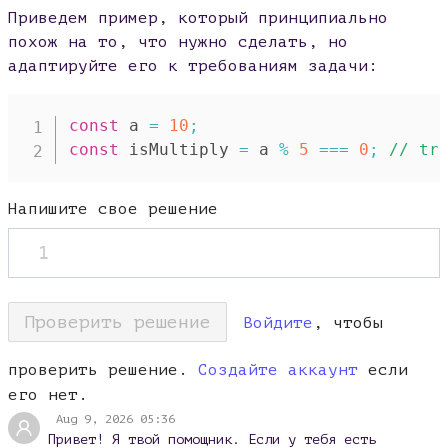
Приведем пример, который принципиально
похож на то, что нужно сделать, но
адаптируйте его к требованиям задачи:
const
 a 
=
10
;
const
 isMultiply 
=
 a 
%
5
===
0
;
// tr
Напишите свое решение
1
Проверить решение
Войдите
, чтобы
проверить решение.
Создайте аккаунт
если
его нет.
Aug 9, 2026 05:36
Привет! Я твой помощник. Если у тебя есть