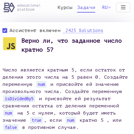
Курсы
Задачи
RU
Ассистент включен
2425 Solutions
Верно ли, что заданное число
кратно 5?
Число является кратным 5, если остаток от
деления этого числа на 5 равен 0. Создайте
переменную
и присвойте ей значение
num
произвольного числа. Создайте переменную
и присвойте ей результат
isDividedBy5
сравнения остатка от деления переменной
на 5 с нулем, который будет иметь
num
значение
, если
кратно 5 , или
true
num
в противном случае.
false