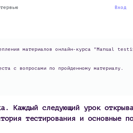
нтервью
Вход
епления материалов онлайн-курса "Manual testi
еста с вопросами по пройденному материалу.
ка. Каждый следующий урок открыв
стория тестирования и основные п